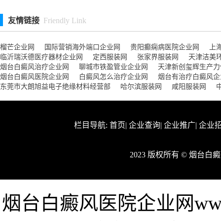
友情链接
Friendly Link
榴芒企业网
国际营销海外端口企业网
贵阳癫痫病医院企业网
上
临沂瑞沃德医疗器材企业网
定西服装网
张家界服装网
天津洁美
烟台白癜风治疗企业网
聊城市铁盈管业企业网
天津新创玺辉生产力
烟台白癜风医院企业网
白癜风怎么治疗企业网
烟台有治疗白癜风企
东莞市大朗旭益电子绝缘材料经营部
哈尔滨服装网
咸阳服装网
栏目导航:
首页
|
企业查询
|
企业推广
|
企业
2023 版权所有 © 烟台
烟台白癜风医院企业网www.a